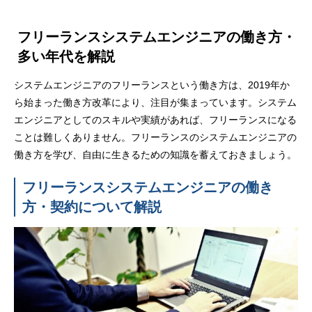
うと簡単！| 案件獲得までのステップや選
遣との兼業について
び方を徹底解説
2022.12.22
2022.03.11
フリーランスシステムエンジニアの働き方・
多い年代を解説
システムエンジニアのフリーランスという働き方は、2019年か
ら始まった働き方改革により、注目が集まっています。システム
エンジニアとしてのスキルや実績があれば、フリーランスになる
ことは難しくありません。フリーランスのシステムエンジニアの
働き方を学び、自由に生きるための知識を蓄えておきましょう。
フリーランスシステムエンジニアの働き
【徹底解説】複数のフリーランスエージェ
【プロが教える】フ
方・契約について解説
ントを利用した方が良い理由
トの比較方法
2022.01.08
2021.12.28