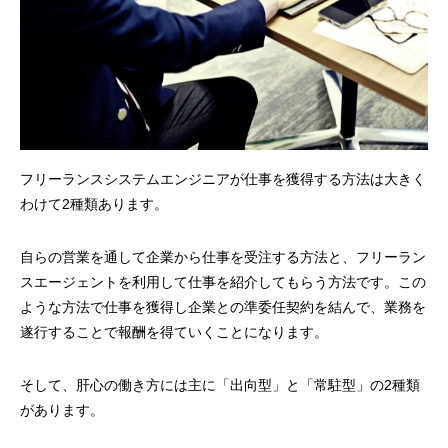
【実話】フリーランスエンジニアが住宅ロ
【家族を幸せにする
ーンを組んだ話
ジニアになり結婚生
フリーランスシステムエンジニアが仕事を獲得する方法は大きく
わけて2種類あります。
2022.01.19
2022.01.17
自らの営業を通して企業から仕事を受注する方法と、フリーラン
スエージェントを利用して仕事を紹介してもらう方法です。この
ような方法で仕事を獲得し企業との準委任契約を結んで、業務を
遂行することで報酬を得ていくことになります。
そして、肝心の働き方には主に「出向型」と「常駐型」の2種類
があります。