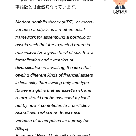
本語版とは全然異なっています。
Modern portfolio theory (MPT), or mean-
variance analysis, is a mathematical
framework for assembling a portfolio of
assets such that the expected return is
maximized for a given level of risk. It is a
formalization and extension of
diversification in investing, the idea that
owning different kinds of financial assets
is less risky than owning only one type.
Its key insight is that an asset’s risk and
return should not be assessed by itself,
but by how it contributes to a portfolio’s
overall risk and return. It uses the
variance of asset prices as a proxy for
risk.[1]
Economist Harry Markowitz introduced