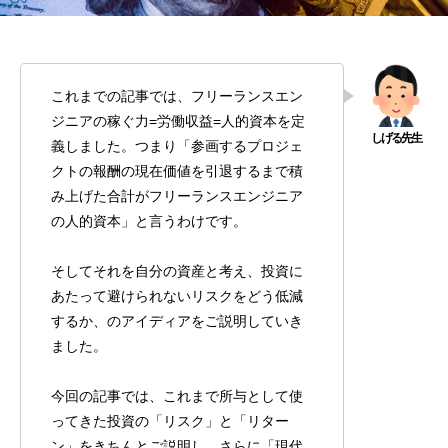
うと簡単！| 案件獲得までのステップや選
遣との兼業について
び方を徹底解説
2022.12.22
2022.03.11
これまでの記事では、フリーランスエン
ジニアの稼ぐ力=労働収益=人的資本を定
義しました。つまり「参画するプロジェ
クトの報酬の現在価値を引退するまで積
み上げた合計がフリーランスエンジニア
の人的資本」と言うわけです。
そしてそれを自分の資産と考え、投資に
【徹底解説】複数のフリーランスエージェ
【プロが教える】フ
あたって避けられないリスクをどう低減
ントを利用した方が良い理由
トの比較方法
するか、のアイディアをご説明していき
2022.01.08
2021.12.28
ました。
今回の記事では、これまで所与として使
ってきた投資の「リスク」と「リター
ン」をきちんとご説明し、さらに「現代