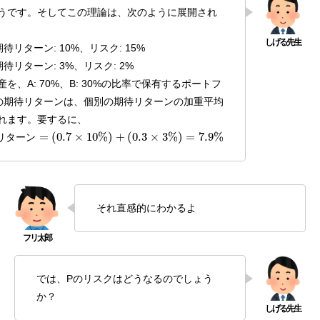
うです。そしてこの理論は、次のように展開され
待リターン: 10%、リスク: 15%
待リターン: 3%、リスク: 2%
を、A: 70%、B: 30%の比率で保有するポートフ
の期待リターンは、個別の期待リターンの加重平均
れます。要するに、
待
リ
タ
ー
ン
=
(
0.7
×
10
%
)
+
(
0.3
×
3
%
)
=
7.9
%
リ
タ
ー
ン
それ直感的にわかるよ
では、Pのリスクはどうなるのでしょう
か？