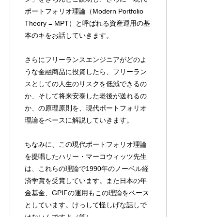
ポートフォリオ理論（Modern Portfolio
Theory = MPT）と呼ばれる資産運用の基
本のキをお話していきます。
さらにフリーランスエンジニアがどのよ
【実話】フリーランスエンジニアが住宅ロ
【家族を幸せにする
うな金融商品に投資したら、フリーラン
ーンを組んだ話
スとしての人生のリスクを低減できるの
ジニアになり結婚生
か、そして将来安泰した老後が送れるの
2022.01.19
2022.01.17
か、の原理原則を、現代ポートフォリオ
理論をベースに解説していきます。
ちなみに、この現代ポートフォリオ理論
を提唱したハリー・マーコウィッツ先生
は、これらの理論で1990年のノーベル経
済学賞を受賞しています。また日本の年
金基金、GPIFの運用もこの理論をベース
としています。けっして怪しげな話しで