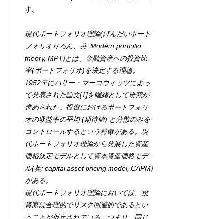
す。
現代ポートフォリオ理論(げんだいポート
フォリオりろん、英: Modern portfolio
theory, MPT)とは、金融資産への投資比
率(ポートフォリオ)を決定する理論。
1952年にハリー・マーコウィッツによっ
て発表された論文[1]を端緒として研究が
進められた。投資におけるポートフォリ
オの収益率の平均 (期待値) と分散のみを
コントロールするという特徴がある。現
代ポートフォリオ理論から発展した資産
価格決定モデルとして資本資産価格モデ
ル(英: capital asset pricing model, CAPM)
がある。
現代ポートフォリオ理論においては、投
資家は合理的でリスク回避的であるとい
うことが仮定されている。つまり、同じ