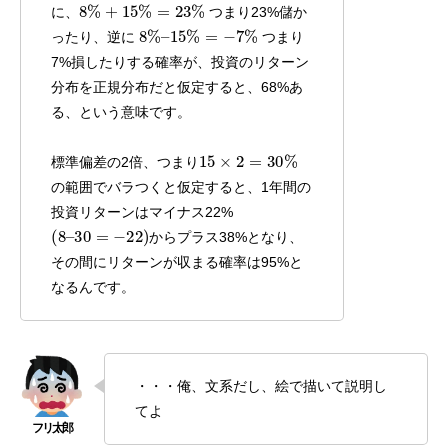
8
%
+
15
%
=
23
%
に、
つまり23%儲か
8
%
–
15
%
=
−
7
%
ったり、逆に
つまり
7%損したりする確率が、投資のリターン
分布を正規分布だと仮定すると、68%あ
る、という意味です。
15
×
2
=
30
%
標準偏差の2倍、つまり
の範囲でバラつくと仮定すると、1年間の
投資リターンはマイナス22%
(
8
–
30
=
−
22
)
からプラス38%となり、
その間にリターンが収まる確率は95%と
なるんです。
・・・俺、文系だし、絵で描いて説明し
てよ