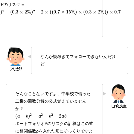
Pのリスク =
+
2
×
(
(
0.7
×
15
%
)
×
(
0.3
×
2
%
)
)
×
0.7
なんか複雑ぎてフォローできないんだけ
ど・・・
そんなことないですよ、中学校で習った
二乗の因数分解の公式覚えていません
か？
(
a
+
b
)
2
=
a
2
+
b
2
+
2
a
b
ポートフォリオPのリスクの計算はこの式
に相関係数ρを入れた形にそっくりですよ