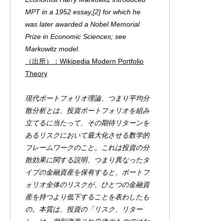
MPT in a 1952 essay,[2] for which he
was later awarded a Nobel Memorial
Prize in Economic Sciences; see
Markowitz model.
（出所）：Wikipedia Modern Portfolio
Theory
現代ポートフォリオ理論、つまり平均分
散分析とは、投資ポートフォリオを組み
立てるに当たって、その期待リターンを
あるリスクにおいて最大化させる数学的
フレームワークのこと。これは投資の分
散効果に関する説明、つまり異なったタ
イプの金融資産を保有すると、ポートフ
ォリオ全体のリスクが、ひとつの金融資
産を持つより低下することを表わしたも
の。本質は、投資の「リスク、リター