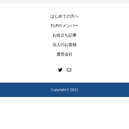
うと簡単！| 案件獲得までのステップや選
遣との兼業について
び方を徹底解説
2022.12.22
2022.03.11
はじめての方へ
FLPのメンバー
お役立ち記事
法人のお客様
運営会社
【徹底解説】複数のフリーランスエージェ
【プロが教える】フ
ントを利用した方が良い理由
トの比較方法
Copyright © 2021
2022.01.08
2021.12.28