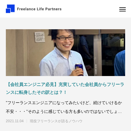
フリーランスをご検討の方
【会社員エンジニア必見】充実していた会社員からフリーラ
ンスに転身したその訳とは？！
”フリーランスエンジニアになってみたいけど、続けていけるか
不安・・・”そのように感じている方も多いのではないでしょう
か？確かに、フリーラン
2021.11.04
現役フリーランスが語るノウハウ
案件探しはフリーランスエージェントを使
フリーランスプログ