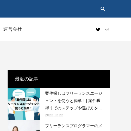
運営会社
インタビュー記事
最近の記事
案件探しはフリーランスエージ
ェントを使うと簡単！| 案件獲
得までのステップや選び方を徹
底解説
2022.12.22
点とは？
フリーランスプログラマーに必要なスキル
フリーランスプログラマーのメ