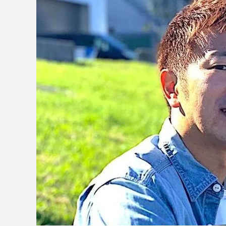
うと簡単！| 案件獲得までのステップや選
遣との兼
び方を徹底解説
2022.12.22
2022.03.1
【徹底解説】複数のフリーランスエージェ
【プロが
ントを利用した方が良い理由
トの比較
2022.01.08
2021.12.2