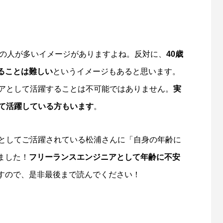
代の人が多いイメージがありますよね。反対に、
40歳
ることは難しい
というイメージもあると思います。
幸せにする！】フリーランスエン
【大変なイメージを払拭】フリー
なり結婚生活を守る
ンジニアの案件獲得ってこんなに
ニアとして活躍することは不可能ではありません。
実
単！？
7
2022.01.11
して活躍している方もいます
。
アとしてご活躍されている松浦さんに「自身の年齢に
ました！
フリーランスエンジニアとして年齢に不安
すので、是非最後まで読んでください！