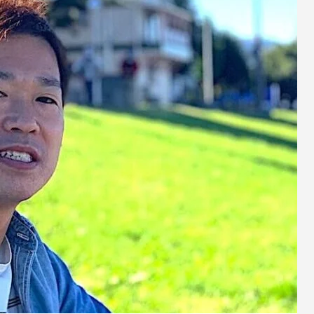
業について解説！単価はご相談を
仕事内容の将来性も解説
1
2022.03.11
教える】フリーランスエージェン
【個人事業主は終了】インボイス
方法
らないとヤバい！
8
2021.12.24